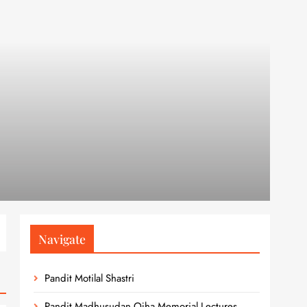
Navigate
Pandit Motilal Shastri
Pandit Madhusudan Ojha Memorial Lectures