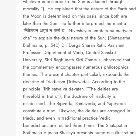
whatever is posterior to the Sun is attained through
mortality.”), He explained that the nature of the Earth and
the Moon is determined on this basis, since both are
later than the Sun. He further interpreted the mantra
‘निवेशयन् अमृतं न मर्त्यं च’-“Niveshayan amritam na martyam
cha” to explain the dual nature of the Sun. (Shatapatha
Brahmana, p. 540) Dr. Durga Sharan Rath, Assistant
Professor, Department of Veda, Central Sanskrit
University, Shri Raghunath Kirti Campus, observed that
the commentary encompasses numerous philosophical
themes. The present chapter particularly expounds the
doctrine of Triadicism (Tritvavada). According to the
principle: Trih satya va devatah (“The deities are
threefold in truth.”), the doctrine of triadicity is
established. The Rigveda, Samaveda, and Yajurveda
constitute a triad. Likewise, the deities are arranged in
triads, and even in traditional practice Vedic
benedictions are recited three times. The Shatapatha
Brahmana Vijnana Bhashya presents numerous illustration