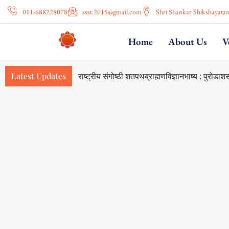
011-688228078
ssst.2015@gmail.com
Shri Shankar Shikshayata
Home
About Us
V
Latest Updates
National Seminar on Shatapatha Brahma