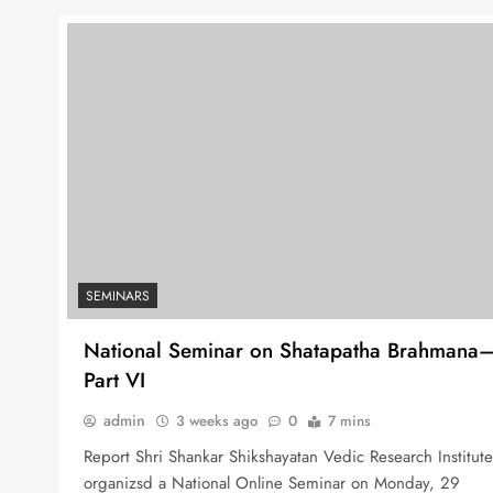
SEMINARS
National Seminar on Shatapatha Brahmana
Part VI
admin
3 weeks ago
0
7 mins
Report Shri Shankar Shikshayatan Vedic Research Institute
organizsd a National Online Seminar on Monday, 29