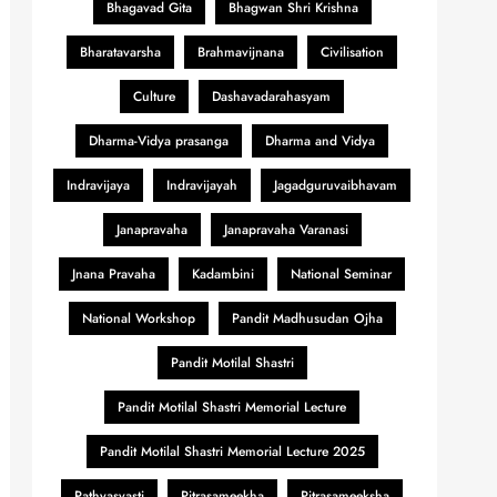
Bhagavad Gita
Bhagwan Shri Krishna
Bharatavarsha
Brahmavijnana
Civilisation
Culture
Dashavadarahasyam
Dharma-Vidya prasanga
Dharma and Vidya
Indravijaya
Indravijayah
Jagadguruvaibhavam
Janapravaha
Janapravaha Varanasi
Jnana Pravaha
Kadambini
National Seminar
National Workshop
Pandit Madhusudan Ojha
Pandit Motilal Shastri
Pandit Motilal Shastri Memorial Lecture
Pandit Motilal Shastri Memorial Lecture 2025
Pathyasvasti
Pitrasameekha
Pitrasameeksha