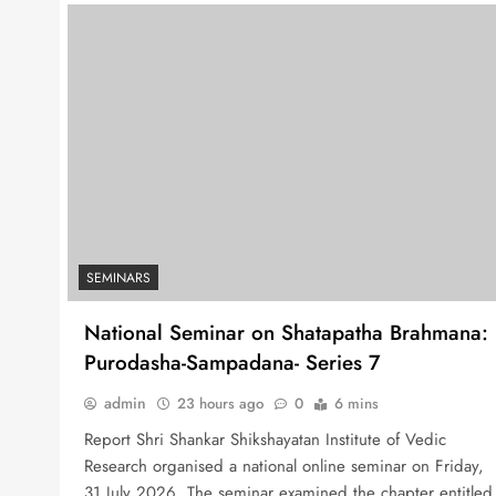
SEMINARS
National Seminar on Shatapatha Brahmana:
Purodasha-Sampadana- Series 7
admin
23 hours ago
0
6 mins
Report Shri Shankar Shikshayatan Institute of Vedic
Research organised a national online seminar on Friday,
31 July 2026. The seminar examined the chapter entitled