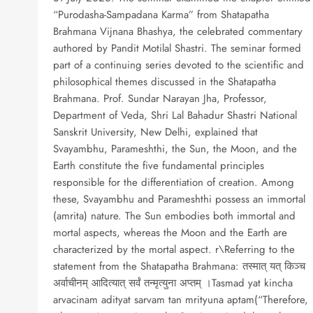
“Purodasha-Sampadana Karma” from Shatapatha
Brahmana Vijnana Bhashya, the celebrated commentary
authored by Pandit Motilal Shastri. The seminar formed
part of a continuing series devoted to the scientific and
philosophical themes discussed in the Shatapatha
Brahmana. Prof. Sundar Narayan Jha, Professor,
Department of Veda, Shri Lal Bahadur Shastri National
Sanskrit University, New Delhi, explained that
Svayambhu, Parameshthi, the Sun, the Moon, and the
Earth constitute the five fundamental principles
responsible for the differentiation of creation. Among
these, Svayambhu and Parameshthi possess an immortal
(amrita) nature. The Sun embodies both immortal and
mortal aspects, whereas the Moon and the Earth are
characterized by the mortal aspect. r\Referring to the
statement from the Shatapatha Brahmana: तस्मात् यत् किञ्च
अर्वाचीनम् आदित्यात् सर्वं तन्मृत्युना अप्तम् ।Tasmad yat kincha
arvacinam adityat sarvam tan mrityuna aptam(“Therefore,