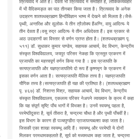
त्रित्ववाद में आते हैं। देवता भी त्रित्ववाद में समाहित हैं, लौकिकव्यवहार
में भी वैदिकमङ्ल का पाठ तीनबार किया जाता है। त्रित्ववाद के अनेक
उदाहरण शातपथब्राह्मण हिन्दीविज्ञान भाष्य में देखने को मिलता है।जैसे-
पृथ्वी, अन्तरिक्ष और द्युलोक- ये तीन त्रैलोक्य हैंअग्नि, वायु आदित्य- ये
तीन देवता हैं।वसु रुद्र आदित्य- ये तीन अधिदेवता हैं। इस प्रकार से
आठ उदाहरणों का विस्तार से वर्णन प्राप्त होता है। (शतपथब्राह्मण पृ.
५११) डॉ. सुधाकर कुमार पाण्डेय, सहायक आचार्य, वेद विभाग, केन्द्रीय
संस्कृत विश्वविद्यालय, जयपुर परिसर नेकहा कि प्रस्तुत प्रकरण में
प्रजापति का महत्त्वपूर्ण वर्णन किया गया है । इस प्रजापति के
सत्यप्रजापति और यज्ञप्रजापतिये दो रूप हैं कृष्णमृग के प्रकरण में
इसका वर्णन आता है। सत्यप्रजापति मैलिक तत्त्व है। यज्ञप्रजापति
यौगिक तत्त्व है।सत्यप्रजापति ही यज्ञ की प्रतिष्ठा है। (शतपथब्राह्मण
पृ. ४६७) डॉ. निशान्त मिश्र, सहायक आचार्य, वेद विभाग, केन्द्रीय
संस्कृत विश्वविद्यालय, एकलव्य परिसर नेअपने व्याख्यान के क्रम में कहा
कि यह संपूर्ण सृष्टि पाँच भागों में विभक्त है। उनमें स्वयम्भू पहला है,
परमेष्ठीदूसरा है, सूर्य तीसरा है, चन्द्रमा चौथा है और पृथ्वी पाँचवीं है।
इस विभाग के कारण ही पञ्चपुण्डीरा प्राजापत्यबल्शा कहा जाता है।
जिसकी एका शाखा स्वयम्भू आदि हैं। स्वयम्भू और परमेष्ठी ये दोनों
s
मिलकर परमधामकहलाते हैं, सूर्य को मध्यमधाम कहा जाता है, चन्द्रमा