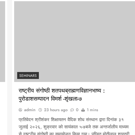
SEMINARS
राष्ट्रीय संगोष्ठी शतपथब्राह्मणविज्ञानभाष्य :
पुरोडाशसम्पादन विमर्श -शृंखला-७
admin
23 hours ago
0
1 mins
प्रतिवेदन श्रीशंकर शिक्षायतन वैदिक शोध संस्थान द्वारा दिनांक ३१
जुलाई २०२६, शुक्रवार को सायंकाल ५-७बजे तक अन्तर्जालीय माध्यम
से राष्ट्रीय संगोष्ठी का समायोजन किया गया। पण्डित मोतीलाल शास्त्री