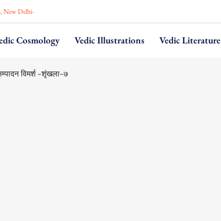
n, New Delhi-
edic Cosmology
Vedic Illustrations
Vedic Literature
na–Part VI