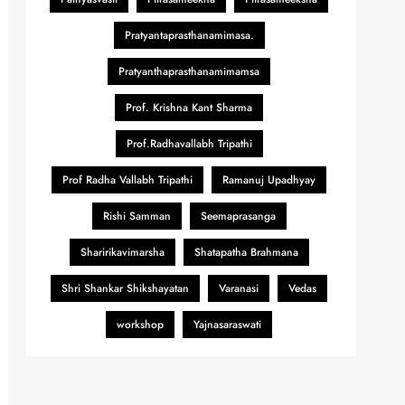
Pratyantaprasthanamimasa.
Pratyanthaprasthanamimamsa
Prof. Krishna Kant Sharma
Prof.Radhavallabh Tripathi
Prof Radha Vallabh Tripathi
Ramanuj Upadhyay
Rishi Samman
Seemaprasanga
Sharirikavimarsha
Shatapatha Brahmana
Shri Shankar Shikshayatan
Varanasi
Vedas
workshop
Yajnasaraswati