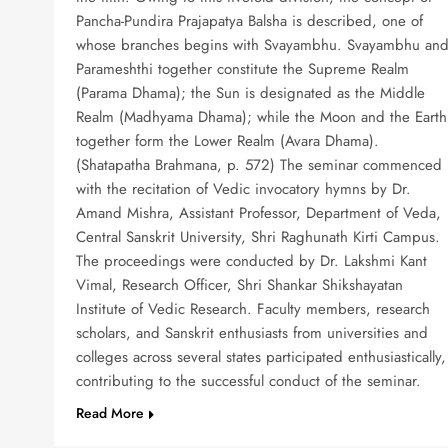
Pancha-Pundira Prajapatya Balsha is described, one of
whose branches begins with Svayambhu. Svayambhu an
Parameshthi together constitute the Supreme Realm
(Parama Dhama); the Sun is designated as the Middle
Realm (Madhyama Dhama); while the Moon and the Earth
together form the Lower Realm (Avara Dhama).
(Shatapatha Brahmana, p. 572) The seminar commenced
with the recitation of Vedic invocatory hymns by Dr.
Amand Mishra, Assistant Professor, Department of Veda,
Central Sanskrit University, Shri Raghunath Kirti Campus.
The proceedings were conducted by Dr. Lakshmi Kant
Vimal, Research Officer, Shri Shankar Shikshayatan
Institute of Vedic Research. Faculty members, research
scholars, and Sanskrit enthusiasts from universities and
colleges across several states participated enthusiastically,
contributing to the successful conduct of the seminar.
Read More