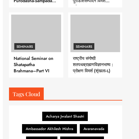
Purodasha-Sampadana-
पुरोडाशसम्पादन विमर्श
Series 7
-शृंखला-७
SEMINARS
SEMINARS
National Seminar on
राष्ट्रीय संगोष्ठी
Shatapatha
शतपथब्राह्मणविज्ञानभाष्य :
Brahmana–Part VI
प्रोक्षण विमर्श (शृंखला-६)
Tags Cloud
Acharya Jwalant Shastri
Ambassador Akhilesh Mishra
Avaranavada