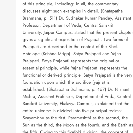
of this principle, including: In all, the commentary
discusses eight such examples in detail. (Shatapatha
Brahmana, p. 511) Dr. Sudhakar Kumar Pandey, Assistant
Professor, Department of Veda, Central Sanskrit
University, Jaipur Campus, stated that the present chapter
gives a significant exposition of Prajapati. Two forms of
Prajapati are described in the context of the Black
Antelope (Krishna Mriga): Satya Prajapati and Yajna
Prajapati. Satya Prajapati represents the original or
essential principle, while Yajna Prajapati represents the
functional or derived principle. Satya Prajapati is the very
foundation upon which the sacrifice (yajna) is
established. (Shatapatha Brahmana, p. 467) Dr. Nishant
Mishra, Assistant Professor, Department of Veda, Central
Sanskrit University, Ekalavya Campus, explained that the
entire universe is divided into five principal realms:
Svayambhu as the first, Parameshthi as the second, the
Sun as the third, the Moon as the fourth, and the Earth as
the fifth. Owing to this fivefold division, the concept of