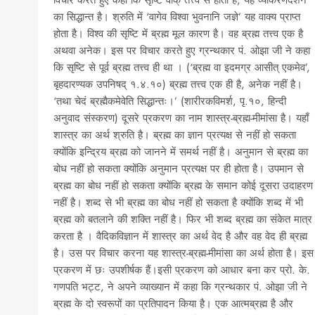
विचार करते हुए कहा कि सृष्टि वाक् तत्त्व से होती है, यह व्याकरणदर्शन
का सिद्धान्त है। श्रुति में ‘वागेव विश्वा भुवनानि जज्ञे’ यह वाक्य प्राप्त
होता है। विश्व की सृष्टि में ब्रह्म मूल कारण है। वह ब्रह्म तत्त्व एक है
अथवा अनेक। इस पर विचार करते हुए ग्रन्थकार पं. ओझा जी ने कहा
कि सृष्टि से पूर्व ब्रह्म तत्त्व ही था । (‘ब्रह्म वा इदमग्र आसीत् एकमेव’,
बृहदारण्यक उपनिषद् १.४.१०) ब्रह्म तत्त्व एक ही है, अनेक नहीं है।
‘तथा चेदं ब्रह्मैकमेवेति सिद्धान्तः।’ (शारीरकविमर्श, पृ.१०, हिन्दी
अनुवाद संस्करण) दूसरे प्रकरण का नाम शास्त्र-ब्रह्म-मीमांसा है। यहाँ
शास्त्र का अर्थ श्रुति है। ब्रह्म का ज्ञान प्रत्यक्ष से नहीं हो सकता
क्योंकि इन्द्रिय ब्रह्म को जानने में समर्थ नहीं है। अनुमान से ब्रह्म का
बोध नहीं हो सकता क्योंकि अनुमान प्रत्यक्ष पर ही होता है। उपमान से
ब्रह्म का बोध नहीं हो सकता क्योंकि ब्रह्म के समान कोई दूसरा उदाहरण
नहीं है। शब्द से भी ब्रह्म का बोध नहीं हो सकता है क्योंकि शब्द में भी
ब्रह्म को बतलाने की शक्ति नहीं है। फिर भी शब्द ब्रह्म का संकेत मात्र
करता है । वैदिकविज्ञान में शास्त्र का अर्थ वेद है और वह वेद ही ब्रह्म
है। उस पर विचार करना यह शास्त्र-ब्रह्म-मीमांसा का अर्थ होता है। इस
प्रकरण में छः उपशीर्षक हैं।इसी प्रकरण को आधार बना कर प्रो. के.
गणपति भट्ट, ने अपने व्याख्यान में कहा कि ग्रन्थकार पं. ओझा जी ने
ब्रह्म के दो स्वरूपों का प्रतिपादन किया है। एक आत्मब्रह्म है और