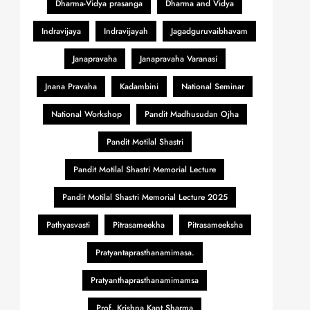
Dharma-Vidya prasanga
Dharma and Vidya
Indravijaya
Indravijayah
Jagadguruvaibhavam
Janapravaha
Janapravaha Varanasi
Jnana Pravaha
Kadambini
National Seminar
National Workshop
Pandit Madhusudan Ojha
Pandit Motilal Shastri
Pandit Motilal Shastri Memorial Lecture
Pandit Motilal Shastri Memorial Lecture 2025
Pathyasvasti
Pitrasameekha
Pitrasameeksha
Pratyantaprasthanamimasa.
Pratyanthaprasthanamimamsa
Prof. Krishna Kant Sharma