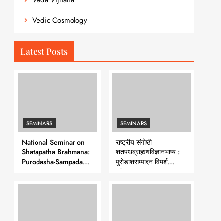
Veda Vijnana
Vedic Cosmology
Latest Posts
SEMINARS
SEMINARS
National Seminar on
राष्ट्रीय संगोष्ठी
Shatapatha Brahmana:
शतपथब्राह्मणविज्ञानभाष्य :
Purodasha-Sampadana-
पुरोडाशसम्पादन विमर्श
Series 7
-शृंखला-७