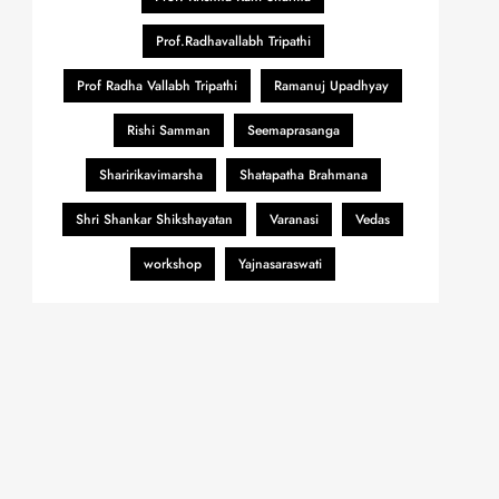
Prof.Radhavallabh Tripathi
Prof Radha Vallabh Tripathi
Ramanuj Upadhyay
Rishi Samman
Seemaprasanga
Sharirikavimarsha
Shatapatha Brahmana
Shri Shankar Shikshayatan
Varanasi
Vedas
workshop
Yajnasaraswati