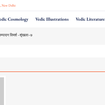
n, New Delhi-
edic Cosmology
Vedic Illustrations
Vedic Literature
na–Part VI