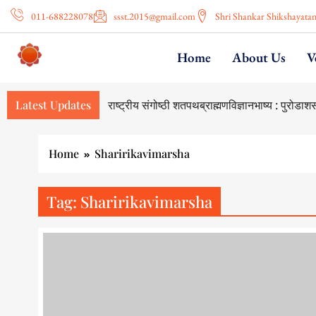
011-688228078
ssst.2015@gmail.com
Shri Shankar Shikshayata
Home
About Us
V
Latest Updates
National Seminar on Shatapatha Brahma
Home
Sharirikavimarsha
Tag:
Sharirikavimarsha