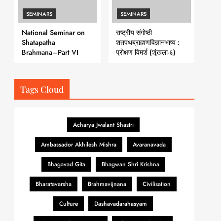
SEMINARS
SEMINARS
National Seminar on
राष्ट्रीय संगोष्ठी
Shatapatha
शतपथब्राह्मणविज्ञानभाष्य :
Brahmana–Part VI
प्रोक्षण विमर्श (शृंखला-६)
Tags Cloud
Acharya Jwalant Shastri
Ambassador Akhilesh Mishra
Avaranavada
Bhagavad Gita
Bhagwan Shri Krishna
Bharatavarsha
Brahmavijnana
Civilisation
Culture
Dashavadarahasyam