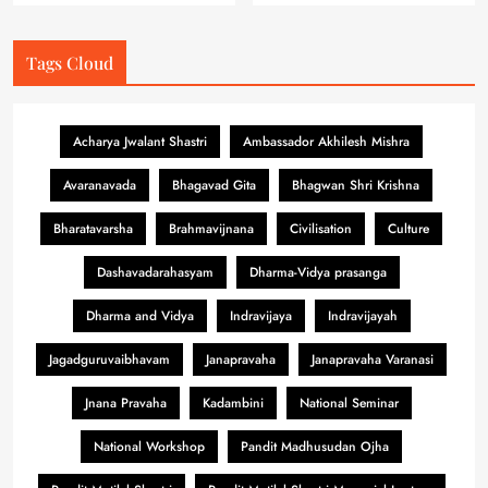
Tags Cloud
Acharya Jwalant Shastri
Ambassador Akhilesh Mishra
Avaranavada
Bhagavad Gita
Bhagwan Shri Krishna
Bharatavarsha
Brahmavijnana
Civilisation
Culture
Dashavadarahasyam
Dharma-Vidya prasanga
Dharma and Vidya
Indravijaya
Indravijayah
Jagadguruvaibhavam
Janapravaha
Janapravaha Varanasi
Jnana Pravaha
Kadambini
National Seminar
National Workshop
Pandit Madhusudan Ojha