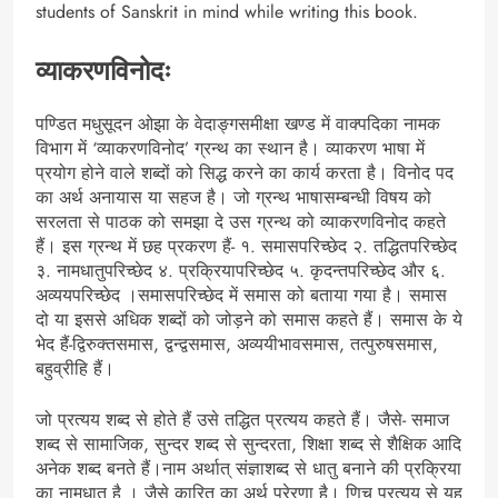
students of Sanskrit in mind while writing this book.
व्याकरणविनोदः
पण्डित मधुसूदन ओझा के वेदाङ्गसमीक्षा खण्ड में वाक्पदिका नामक
विभाग में ‘व्याकरणविनोद’ ग्रन्थ का स्थान है। व्याकरण भाषा में
प्रयोग होने वाले शब्दों को सिद्ध करने का कार्य करता है। विनोद पद
का अर्थ अनायास या सहज है। जो ग्रन्थ भाषासम्बन्धी विषय को
सरलता से पाठक को समझा दे उस ग्रन्थ को व्याकरणविनोद कहते
हैं। इस ग्रन्थ में छह प्रकरण हैं- १. समासपरिच्छेद २. तद्धितपरिच्छेद
३. नामधातुपरिच्छेद ४. प्रक्रियापरिच्छेद ५. कृदन्तपरिच्छेद और ६.
अव्ययपरिच्छेद ।समासपरिच्छेद में समास को बताया गया है। समास
दो या इससे अधिक शब्दों को जोड़ने को समास कहते हैं। समास के ये
भेद हैं-द्विरुक्तसमास, द्वन्द्वसमास, अव्ययीभावसमास, तत्पुरुषसमास,
बहुव्रीहि हैं।
जो प्रत्यय शब्द से होते हैं उसे तद्धित प्रत्यय कहते हैं। जैसे- समाज
शब्द से सामाजिक, सुन्दर शब्द से सुन्दरता, शिक्षा शब्द से शैक्षिक आदि
अनेक शब्द बनते हैं।नाम अर्थात् संज्ञाशब्द से धातु बनाने की प्रक्रिया
का नामधातु है । जैसे कारित का अर्थ प्रेरणा है। णिच् प्रत्यय से यह