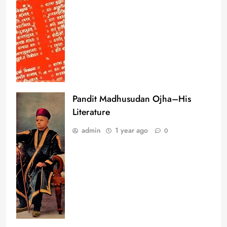
Pandit Madhusudan Ojha–His
Literature
admin
1 year ago
0