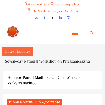
011-688228078
ssst.2015@gmail.com
Shri Shankar Shikshayatan, New Delhi-
Latest Updates
Seven-day National Workshop on Pitrasameeksha
Home
Pandit Madhusudan Ojha Works
Vyakyaranavinod
PANDIT MADHUSUDAN OJHA WORKS