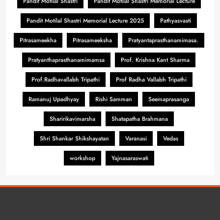
Pandit Motilal Shastri
Pandit Motilal Shastri Memorial Lecture
Pandit Motilal Shastri Memorial Lecture 2025
Pathyasvasti
Pitrasameekha
Pitrasameeksha
Pratyantaprasthanamimasa.
Pratyanthaprasthanamimamsa
Prof. Krishna Kant Sharma
Prof.Radhavallabh Tripathi
Prof Radha Vallabh Tripathi
Ramanuj Upadhyay
Rishi Samman
Seemaprasanga
Sharirikavimarsha
Shatapatha Brahmana
Shri Shankar Shikshayatan
Varanasi
Vedas
workshop
Yajnasaraswati