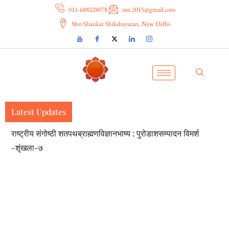
011-688228078
ssst.2015@gmail.com
Shri Shankar Shikshayatan, New Delhi-
Latest Updates
राष्ट्रीय संगोष्ठी शतपथब्राह्मणविज्ञानभाष्य : पुरोडाशसम्पादन विमर्श
-शृंखला-७