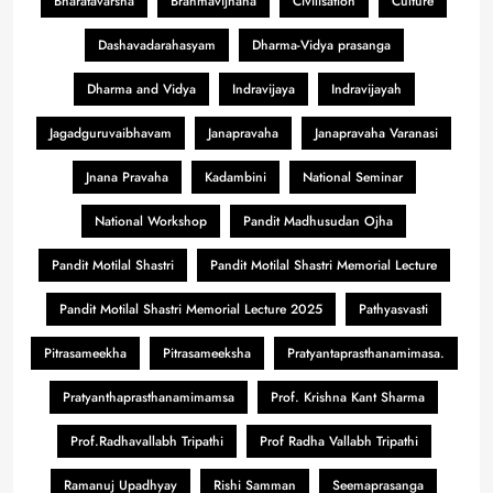
Bharatavarsha
Brahmavijnana
Civilisation
Culture
Dashavadarahasyam
Dharma-Vidya prasanga
Dharma and Vidya
Indravijaya
Indravijayah
Jagadguruvaibhavam
Janapravaha
Janapravaha Varanasi
Jnana Pravaha
Kadambini
National Seminar
National Workshop
Pandit Madhusudan Ojha
Pandit Motilal Shastri
Pandit Motilal Shastri Memorial Lecture
Pandit Motilal Shastri Memorial Lecture 2025
Pathyasvasti
Pitrasameekha
Pitrasameeksha
Pratyantaprasthanamimasa.
Pratyanthaprasthanamimamsa
Prof. Krishna Kant Sharma
Prof.Radhavallabh Tripathi
Prof Radha Vallabh Tripathi
Ramanuj Upadhyay
Rishi Samman
Seemaprasanga