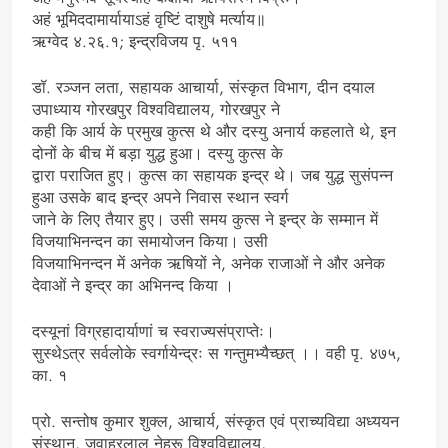
अहं भूमिददामार्यायाऽहं वृष्टिं दाशुषे मर्त्याय॥
ऋग्वेद ४.२६.१; इन्द्रविजय पृ. ५११
डॉ. रञ्जन लता, सहायक आचार्या, संस्कृत विभाग, दीन दयाल
उपाध्याय गोरखपुर विश्वविद्यालय, गोरखपुर ने
कही कि आर्य के प्रमुख कुत्स थे और दस्यु अनार्य कहलाते थे, इन
दोनों के बीच में बड़ा युद्ध हुआ। दस्यु कुत्स के
द्वारा पराजित हुए। कुत्स का सहायक इन्द्र थे। जब युद्ध सुसंपन्न
हुआ उसके बाद इन्द्र अपने निवास स्थान स्वर्ग
जाने के लिए तैयार हुए। उसी समय कुत्स ने इन्द्र के सम्मान में
विजयाभिनन्दन का समायोजन किया। उसी
विजयाभिनन्दन में अनेक ऋषियों ने, अनेक राजाओं ने और अनेक
देवाओं ने इन्द्र का अभिनन्द किया ।
दस्यूनां विग्रहादार्याणां च स्वराज्यसंप्राप्तेः।
सुस्थेऽत्र सर्वलोके स्वर्गायेन्द्रः स गन्तुमभ्यैच्छत् ।। वही पृ. ४७५,
का. १
प्रो. सन्तोष कुमार शुक्ल, आचार्य, संस्कृत एवं प्राच्यविद्या अध्ययन
संस्थान, जवाहरलाल नेहरू विश्वविद्यालय,