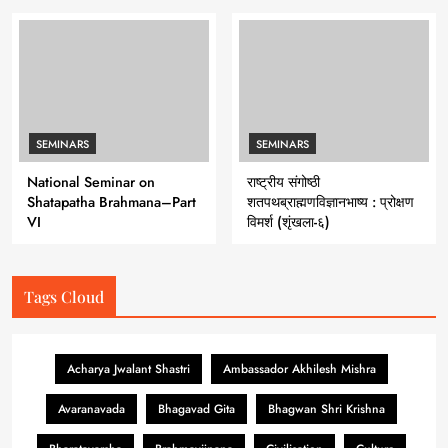
SEMINARS
SEMINARS
National Seminar on
राष्ट्रीय संगोष्ठी
Shatapatha Brahmana–Part
शतपथब्राह्मणविज्ञानभाष्य : प्रोक्षण
VI
विमर्श (शृंखला-६)
Tags Cloud
Acharya Jwalant Shastri
Ambassador Akhilesh Mishra
Avaranavada
Bhagavad Gita
Bhagwan Shri Krishna