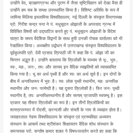
उन्होंने वेद, ब्राह्मणग्रन्थ और पुराण में जैसा सृष्टिविज्ञान को देखा वैसा ही
उन्होंने हम सब के समक्ष उपस्थापित किया है। विशिष्ट अतिथि के रूप में
जामिया मिलिया इस्लामिया विश्वविद्यालय, नई दिल्ली के संस्कृत विभागाध्यक्ष
प्रो. गिरीश चन्द्र पन्त ने पं. मधुसूदन ओझाजी के अपरवाद ग्रन्थ में
विविचित विषयों को उद्घाटित करते हुए पं. मधुसूदन ओझाजी के विदेश
यात्रा के समय वैदेशिक विद्वानों के साथ हुयी उनकी रोचक वार्तालाप को भी
रेखांकित किया। अध्यक्षीय उद्बोधन में उत्तराखण्ड संस्कृत विश्वविद्यालय के
पूर्वकुलपति प्रो. देवी प्रसाद त्रिपाठी जी ने कहा कि पं. ओझा जी का
चिन्तन अद्भुत है। उन्होंने बतलाया कि त्रिलोकी के माध्यम से भूः, भुवः,
स्वः, महः, जनः, तपः और सत्यम् इन वैदिक व्याहृतियों को व्याख्यायित
किया गया है। भू का अर्थ पृथ्वी है और स्वः का अर्थ सूर्य है। इन दोनों के
बीच में अन्तरिक्षरूप में भुवः है। स्वः लोक पृथ्वी स्थानीय, महः अन्तरिक्ष
स्थानीय और जनः परमेष्ठी है। यह दूसरा त्रिलोकी है। फिर जनः पृथ्वी
स्थानीय है, तपः अन्तरिक्षस्थानीय है और सत्यम् प्रजापति स्वयम्भू है। इस
प्रकार यह तीसरा त्रिलोकी का रूप है। इन तीनों त्रिलोकियों का
शास्त्रपरम्परा में रोदसी, क्रन्दसी और संयती के नाम से व्यवहार होता है।
जवाहरलाल नेहरू विश्वविद्यालय के संस्कृत एवं प्राच्यविद्या अध्ययन
संस्थान के आचार्य तथा श्रीशंकर शिक्षायतन वैदिक शोध संस्थान के
समन्वयक प्रो. सन्तोष कुमार शुक्ल ने विषय-प्रवर्तन करते हुए कहा कि