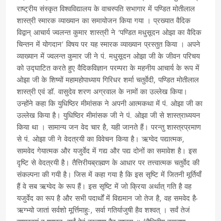
राष्ट्रीय संस्कृत विश्वविद्यालय के वाचस्पति सभागार में पण्डित मोतीलाल
शास्त्री स्मारक व्याख्यान का समायोजन किया गया । प्रख्यात वैदिक
विद्वान् आचार्य ज्वलन्त कुमार शास्त्री ने ‘पण्डित मधुसूदन ओझा का वैदिक
चिन्तन में योगदान’ विषय पर यह स्मारक व्याख्यान प्रस्तुत किया । अपने
व्याख्यान में ज्वलन्त कुमार जी ने पं. मधुसूदन ओझा जी के जीवन परिचय
को उद्घाटित करते हुए वैदिकविज्ञान परम्परा के महनीय आचार्य के रूप में
ओझा जी के शिष्यों महामहोपाध्याय गिरिधर शर्मा चतुर्वेदी, पण्डित मोतीलाल
शास्त्री एवं डॉ. वासुदेव शरण अग्रवाल के नामों का उल्लेख किया।
उन्होंने कहा कि युधिष्ठिर मीमांसक ने अपनी आत्मकथा में पं. ओझा जी का
उल्लेख किया है। युधिष्ठिर मीमांसक जी ने पं. ओझा जी से शास्त्राध्ययन
किया था । सामान्य जन वेद चार है, यही जानते हैं। परन्तु शास्त्रप्रमाण
से पं. ओझा जी ने वेदत्रयी का विवेचन किया है। ऋग्वेद पद्यात्मक,
सामवेद गेयात्मक और यजुर्वेद में गद्य और पद्य दोनों का समावेश है। इस
दृष्टि से वेदत्रयी है। तैत्तिरीयब्राह्मण के आधार पर तत्त्वात्मक चतुर्वेद की
संकल्पना की गयी है। जिस में कहा गया है कि इस सृष्टि में जितनी मूर्तियाँ
हैं वे सब ऋग्वेद के रूप हैं। इस सृष्टि में जो क्रिया अर्थात् गति है वह
यजुर्वेद का रूप है और सभी पदार्थों में विद्यमान जो तेज है, वह समवेद है-
ऋग्भ्यो जातां सर्वशो मूर्त्तिमाहुः, सर्वा गतिर्याजुषी हैव शश्वत् । सर्वं तेजं
सामरूप्यं ह शश्वत्, सर्वं हेदं ब्रह्मणा हैव सृष्टम् ॥ (तैत्तिरीय ब्राह्मण