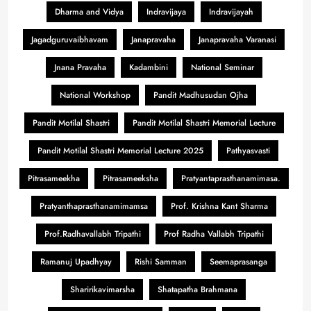
Dharma and Vidya
Indravijaya
Indravijayah
Jagadguruvaibhavam
Janapravaha
Janapravaha Varanasi
Jnana Pravaha
Kadambini
National Seminar
National Workshop
Pandit Madhusudan Ojha
Pandit Motilal Shastri
Pandit Motilal Shastri Memorial Lecture
Pandit Motilal Shastri Memorial Lecture 2025
Pathyasvasti
Pitrasameekha
Pitrasameeksha
Pratyantaprasthanamimasa.
Pratyanthaprasthanamimamsa
Prof. Krishna Kant Sharma
Prof.Radhavallabh Tripathi
Prof Radha Vallabh Tripathi
Ramanuj Upadhyay
Rishi Samman
Seemaprasanga
Sharirikavimarsha
Shatapatha Brahmana