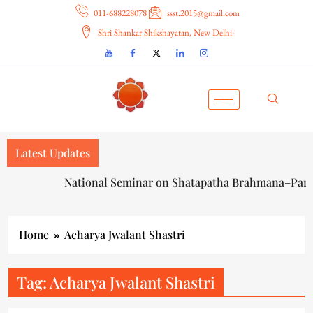
011-688228078
ssst.2015@gmail.com
Shri Shankar Shikshayatan, New Delhi-
Latest Updates
National Seminar on Shatapatha Brahmana–Part VI
Home
Acharya Jwalant Shastri
Tag:
Acharya Jwalant Shastri